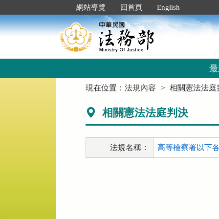
跳
:::
網站導覽
回首頁
English
到
主
要
內
容
區
最
塊
:::
現在位置：
法規內容
相關憲法法庭
相關憲法法庭判決
法規名稱：
高等檢察署以下各