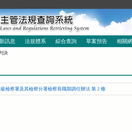
新訊息
法規體系
綜合查詢
草案預告
相關
判決
級檢察署及其檢察分署檢察長職期調任辦法 第 2 條