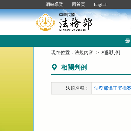
跳
:::
網站導覽
回首頁
English
到
主
要
內
容
區
最
塊
:::
現在位置：
法規內容
相關判例
相關判例
法規名稱：
法務部矯正署檔案