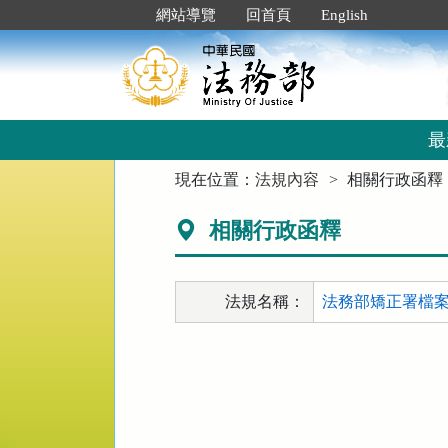
跳
:::
網站導覽
回首頁
English
到
主
要
內
容
區
最
塊
:::
現在位置：
法規內容
相關行政函釋
相關行政函釋
法規名稱：
法務部矯正署檔案