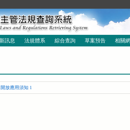
新訊息
法規體系
綜合查詢
草案預告
相關
開放應用須知 1