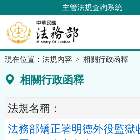
跳
主管法規查詢系統
到
主
要
內
容
::
現在位置：
法規內容
相關行政函釋
區
塊
相關行政函釋
法規名稱：
法務部矯正署明德外役監獄