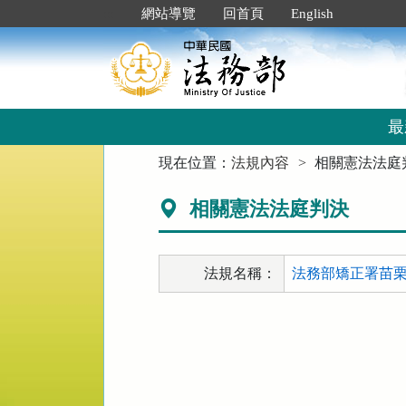
跳
:::
網站導覽
回首頁
English
到
主
要
內
容
區
最
塊
:::
現在位置：
法規內容
相關憲法法庭
相關憲法法庭判決
法規名稱：
法務部矯正署苗栗