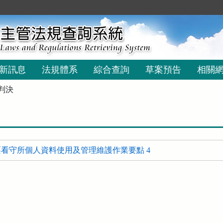
新訊息
法規體系
綜合查詢
草案預告
相關
判決
看守所個人資料使用及管理維護作業要點 4