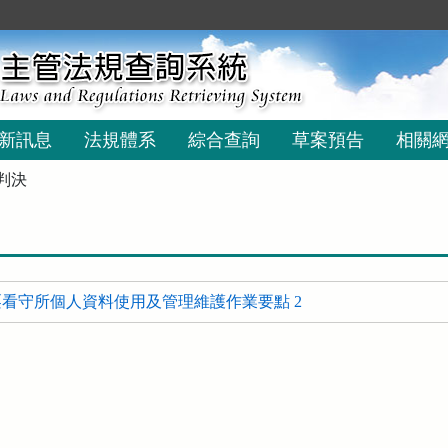
新訊息
法規體系
綜合查詢
草案預告
相關
判決
看守所個人資料使用及管理維護作業要點 2