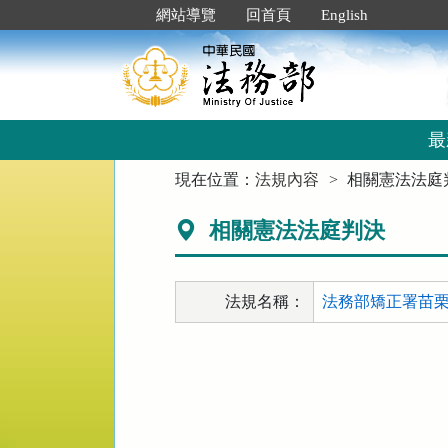
跳
:::
網站導覽
回首頁
English
到
主
要
內
容
區
最
塊
:::
現在位置：
法規內容
相關憲法法庭
相關憲法法庭判決
法規名稱：
法務部矯正署苗栗