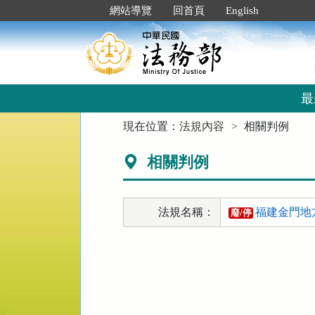
跳
:::
網站導覽
回首頁
English
到
主
要
內
容
區
最
塊
:::
現在位置：
法規內容
相關判例
相關判例
法規名稱：
福建金門地
廢/停