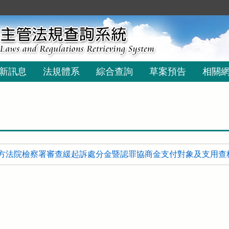
新訊息
法規體系
綜合查詢
草案預告
相關
方法院檢察署審查緩起訴處分金暨認罪協商金支付對象及支用查核