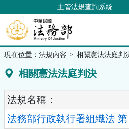
跳
主管法規查詢系統
到
主
要
內
容
::
現在位置：
法規內容
相關憲法法庭判
區
塊
相關憲法法庭判決
法規名稱：
法務部行政執行署組織法 第 