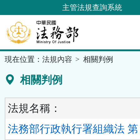
跳
主管法規查詢系統
到
主
要
內
容
::
現在位置：
法規內容
相關判例
區
塊
相關判例
法規名稱：
法務部行政執行署組織法 第 