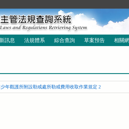
新訊息
法規體系
綜合查詢
草案預告
相關
少年觀護所附設勒戒處所勒戒費用收取作業規定 2