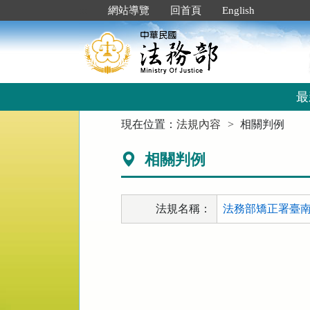
跳
:::
網站導覽
回首頁
English
到
主
要
內
容
區
最
塊
:::
現在位置：
法規內容
相關判例
相關判例
法規名稱：
法務部矯正署臺南