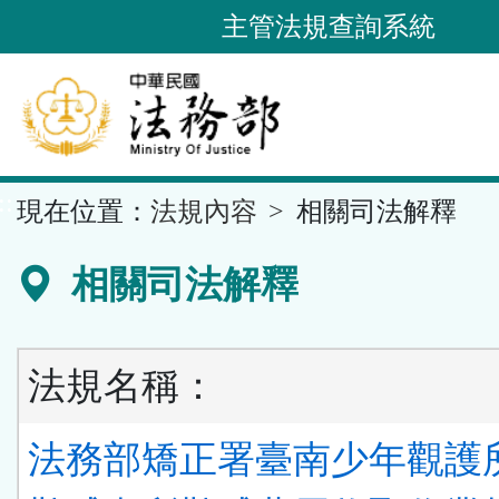
跳
主管法規查詢系統
到
主
要
內
容
::
現在位置：
法規內容
相關司法解釋
區
塊
相關司法解釋
法規名稱：
法務部矯正署臺南少年觀護