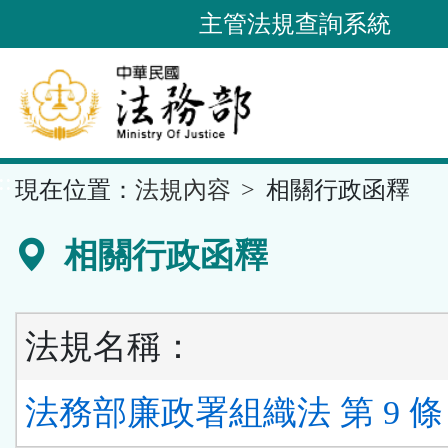
跳
主管法規查詢系統
到
主
要
內
容
::
現在位置：
法規內容
相關行政函釋
區
塊
相關行政函釋
法規名稱：
法務部廉政署組織法 第 9 條