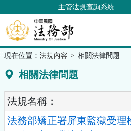
跳
主管法規查詢系統
到
主
要
內
容
::
現在位置：
法規內容
相關法律問題
區
塊
相關法律問題
法規名稱：
法務部矯正署屏東監獄受理