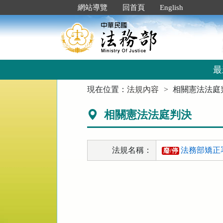
跳
:::
網站導覽
回首頁
English
到
主
要
內
容
區
最
塊
:::
現在位置：
法規內容
相關憲法法庭
相關憲法法庭判決
法規名稱：
法務部矯正
廢/停