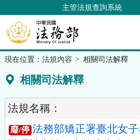
跳
主管法規查詢系統
到
主
要
內
容
::
現在位置：
法規內容
相關司法解釋
區
塊
相關司法解釋
法規名稱：
法務部矯正署臺北女子
廢/停