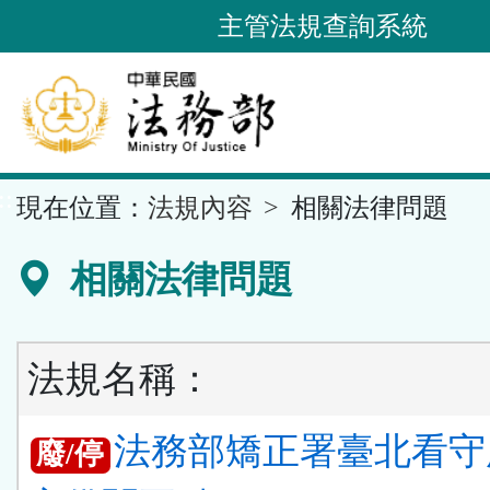
跳
主管法規查詢系統
到
主
要
內
容
::
現在位置：
法規內容
相關法律問題
區
塊
相關法律問題
法規名稱：
法務部矯正署臺北看守
廢/停