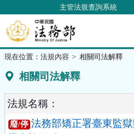
跳
主管法規查詢系統
到
主
要
內
容
::
現在位置：
法規內容
相關司法解釋
區
塊
相關司法解釋
法規名稱：
法務部矯正署臺東監獄
廢/停