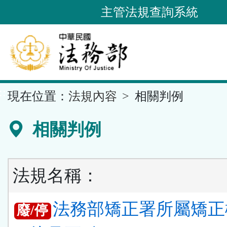
跳
主管法規查詢系統
到
主
要
內
容
::
現在位置：
法規內容
相關判例
區
塊
相關判例
法規名稱：
法務部矯正署所屬矯正
廢/停