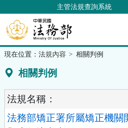
跳
主管法規查詢系統
到
主
要
內
容
::
現在位置：
法規內容
相關判例
區
塊
相關判例
法規名稱：
法務部矯正署所屬矯正機關