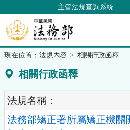
跳
主管法規查詢系統
到
主
要
內
容
::
現在位置：
法規內容
相關行政函釋
區
塊
相關行政函釋
法規名稱：
法務部矯正署所屬矯正機關