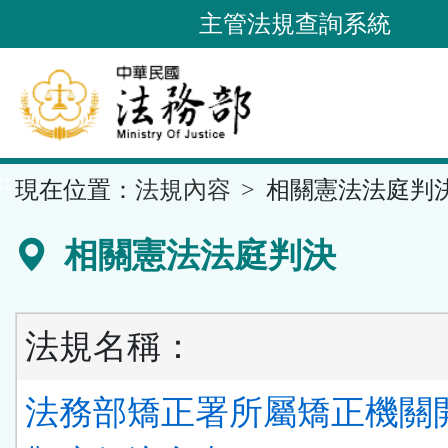
跳
主管法規查詢系統
到
主
要
內
容
::
現在位置：
法規內容
相關憲法法庭判
區
塊
相關憲法法庭判決
法規名稱：
法務部矯正署所屬矯正機關