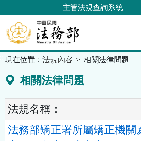
跳
主管法規查詢系統
到
主
要
內
容
::
現在位置：
法規內容
相關法律問題
區
塊
相關法律問題
法規名稱：
法務部矯正署所屬矯正機關