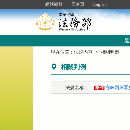
跳
:::
網站導覽
回首頁
English
到
主
要
內
容
區
最
塊
:::
現在位置：
法規內容
相關判例
相關判例
法規名稱：
海峽兩岸罪
廢/停