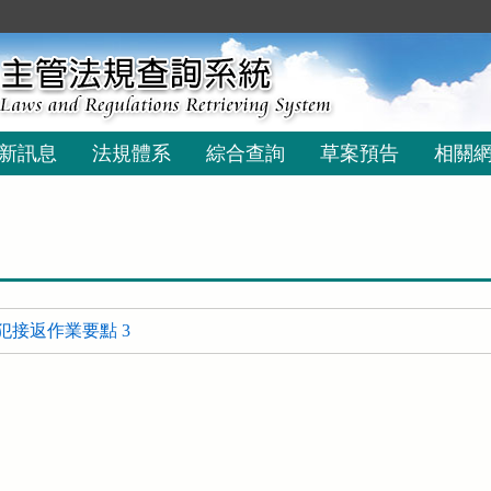
新訊息
法規體系
綜合查詢
草案預告
相關
犯接返作業要點 3