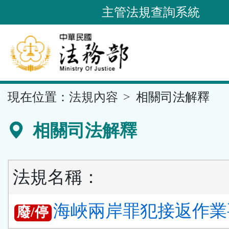
跳
主管法規查詢系統
到
主
要
內
容
::
現在位置：
法規內容
相關司法解釋
區
塊
相關司法解釋
法規名稱：
海峽兩岸罪犯接返作業要
廢/停