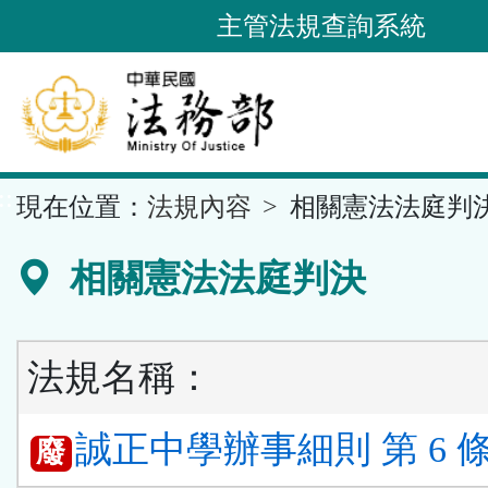
跳
主管法規查詢系統
到
主
要
內
容
::
現在位置：
法規內容
相關憲法法庭判
區
塊
相關憲法法庭判決
法規名稱：
誠正中學辦事細則 第 6 
廢