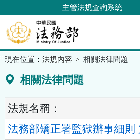
跳
主管法規查詢系統
到
主
要
內
容
::
現在位置：
法規內容
相關法律問題
區
塊
相關法律問題
法規名稱：
法務部矯正署監獄辦事細則 第