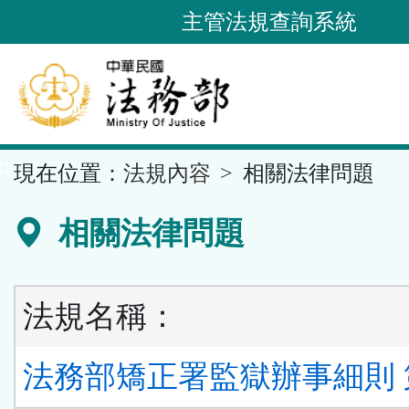
跳
主管法規查詢系統
到
主
要
內
容
::
現在位置：
法規內容
相關法律問題
區
塊
相關法律問題
法規名稱：
法務部矯正署監獄辦事細則 第