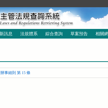
新訊息
法規體系
綜合查詢
草案預告
相關
事細則 第 15 條