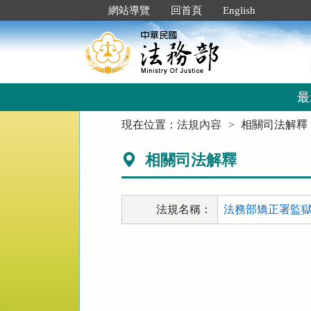
跳
:::
網站導覽
回首頁
English
到
主
要
內
容
區
最
塊
:::
現在位置：
法規內容
相關司法解釋
相關司法解釋
法規名稱：
法務部矯正署監獄辦