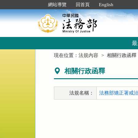
跳
:::
網站導覽
回首頁
English
到
主
要
內
容
區
最
塊
:::
現在位置：
法規內容
相關行政函釋
相關行政函釋
法規名稱：
法務部矯正署戒治所