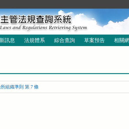
新訊息
法規體系
綜合查詢
草案預告
相關
組織準則 第 7 條