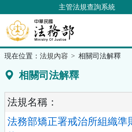
跳
主管法規查詢系統
到
主
要
內
容
::
現在位置：
法規內容
相關司法解釋
區
塊
相關司法解釋
法規名稱：
法務部矯正署戒治所組織準則 