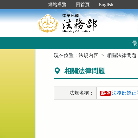
跳
:::
網站導覽
回首頁
English
到
主
要
內
容
區
最
塊
:::
現在位置：
法規內容
相關法律問題
相關法律問題
法規名稱：
法務部矯正
廢/停