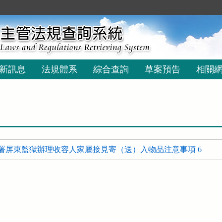
新訊息
法規體系
綜合查詢
草案預告
相關
署屏東監獄辦理收容人家屬接見寄（送）入物品注意事項 6