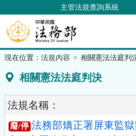
跳
主管法規查詢系統
到
主
要
內
容
::
現在位置：
法規內容
相關憲法法庭判
區
塊
相關憲法法庭判決
法規名稱：
法務部矯正署屏東監獄
廢/停