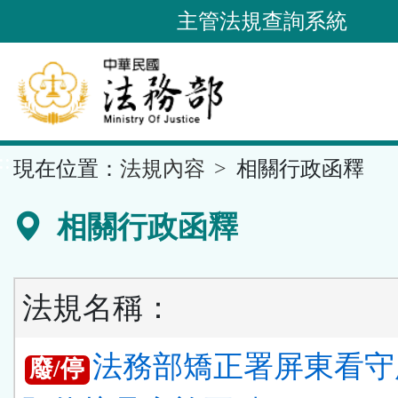
跳
主管法規查詢系統
到
主
要
內
容
::
現在位置：
法規內容
相關行政函釋
區
塊
相關行政函釋
法規名稱：
法務部矯正署屏東看守
廢/停