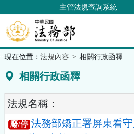
跳
主管法規查詢系統
到
主
要
內
容
::
現在位置：
法規內容
相關行政函釋
區
塊
相關行政函釋
法規名稱：
法務部矯正署屏東看守
廢/停