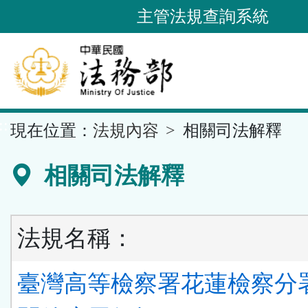
跳
主管法規查詢系統
到
主
要
內
容
::
現在位置：
法規內容
相關司法解釋
區
塊
相關司法解釋
法規名稱：
臺灣高等檢察署花蓮檢察分