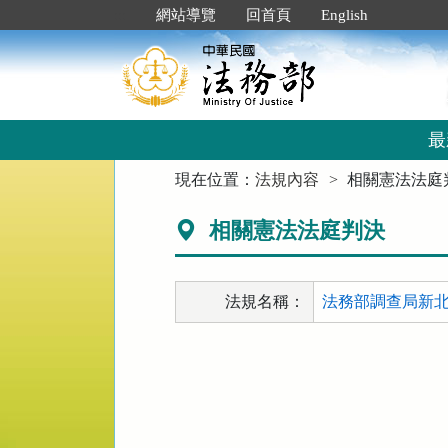
跳
:::
網站導覽
回首頁
English
到
主
要
內
容
區
最
塊
:::
現在位置：
法規內容
相關憲法法庭
相關憲法法庭判決
法規名稱：
法務部調查局新北