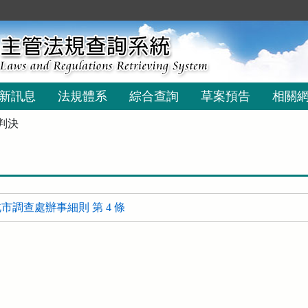
新訊息
法規體系
綜合查詢
草案預告
相關
判決
市調查處辦事細則 第 4 條