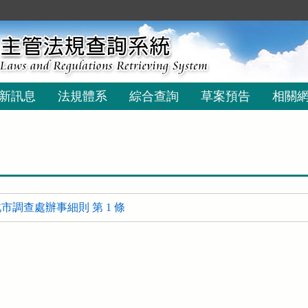
新訊息
法規體系
綜合查詢
草案預告
相關
市調查處辦事細則 第 1 條