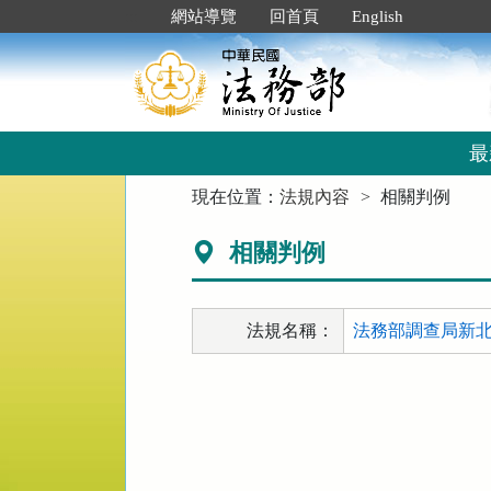
跳
:::
網站導覽
回首頁
English
到
主
要
內
容
區
最
塊
:::
現在位置：
法規內容
相關判例
相關判例
法規名稱：
法務部調查局新北