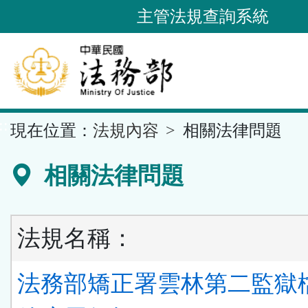
跳
主管法規查詢系統
到
主
要
內
容
::
現在位置：
法規內容
相關法律問題
區
塊
相關法律問題
法規名稱：
法務部矯正署雲林第二監獄