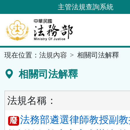
跳
主管法規查詢系統
到
主
要
內
容
::
現在位置：
法規內容
相關司法解釋
區
塊
相關司法解釋
法規名稱：
法務部遴選律師教授副教
廢