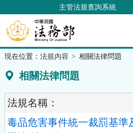
跳
主管法規查詢系統
到
主
要
內
容
::
現在位置：
法規內容
相關法律問題
區
塊
相關法律問題
法規名稱：
毒品危害事件統一裁罰基準