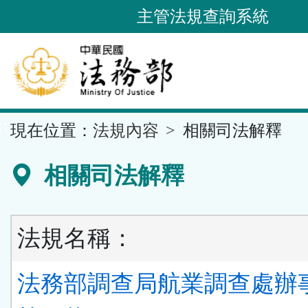
跳
主管法規查詢系統
到
主
要
內
容
::
現在位置：
法規內容
相關司法解釋
區
塊
相關司法解釋
法規名稱：
法務部調查局航業調查處辦