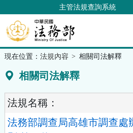
跳
主管法規查詢系統
到
主
要
內
容
::
現在位置：
法規內容
相關司法解釋
區
塊
相關司法解釋
法規名稱：
法務部調查局高雄市調查處