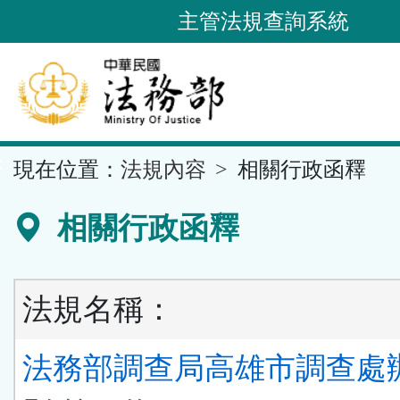
跳
主管法規查詢系統
到
主
要
內
容
::
現在位置：
法規內容
相關行政函釋
區
塊
相關行政函釋
法規名稱：
法務部調查局高雄市調查處