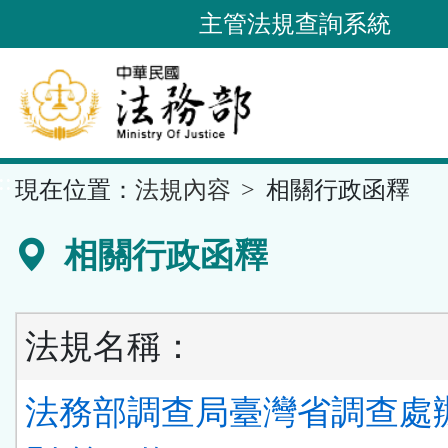
跳
主管法規查詢系統
到
主
要
內
容
::
現在位置：
法規內容
相關行政函釋
區
塊
相關行政函釋
法規名稱：
法務部調查局臺灣省調查處