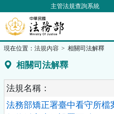
跳
主管法規查詢系統
到
主
要
內
容
::
現在位置：
法規內容
相關司法解釋
區
塊
相關司法解釋
法規名稱：
法務部矯正署臺中看守所檔