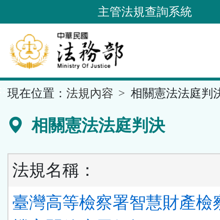
跳
主管法規查詢系統
到
主
要
內
容
::
現在位置：
法規內容
相關憲法法庭判
區
塊
相關憲法法庭判決
法規名稱：
臺灣高等檢察署智慧財產檢