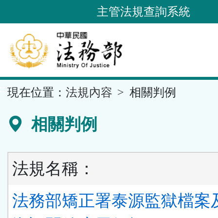
跳
主管法規查詢系統
到
主
要
內
容
::
現在位置：
法規內容
相關判例
區
塊
相關判例
法規名稱：
法務部矯正署泰源監獄檔案