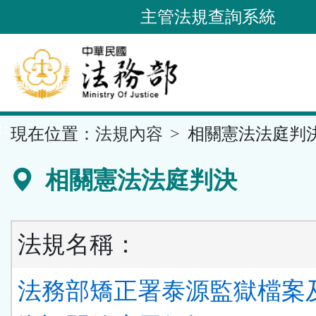
跳
主管法規查詢系統
到
主
要
內
容
::
現在位置：
法規內容
相關憲法法庭判
區
塊
相關憲法法庭判決
法規名稱：
法務部矯正署泰源監獄檔案