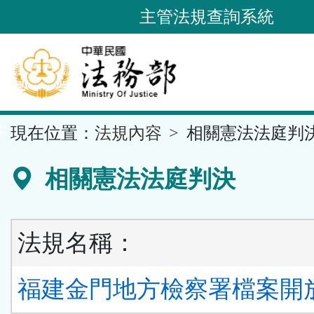
跳
主管法規查詢系統
到
主
要
內
容
::
現在位置：
法規內容
相關憲法法庭判
區
塊
相關憲法法庭判決
法規名稱：
福建金門地方檢察署檔案開放