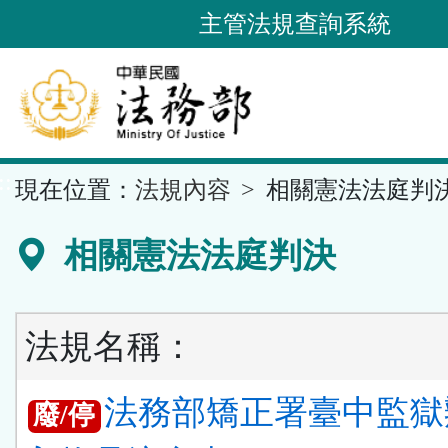
跳
主管法規查詢系統
到
主
要
內
容
::
現在位置：
法規內容
相關憲法法庭判
區
塊
相關憲法法庭判決
法規名稱：
法務部矯正署臺中監獄
廢/停